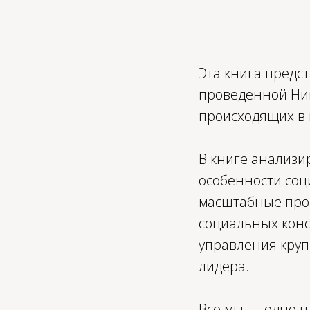
Эта книга предс
проведенной Нин
происходящих в 
В книге анализи
особенности соц
масштабные про
социальных конс
управления кру
лидера.
Все мы — одно пл