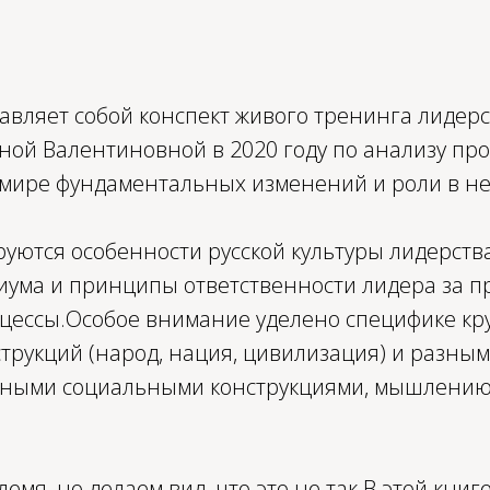
тавляет собой конспект живого тренинга лидер
ой Валентиновной в 2020 году по анализу про
мире фундаментальных изменений и роли в не
руются особенности русской культуры лидерст
иума и принципы ответственности лидера за 
цессы.Особое внимание уделено специфике кр
трукций (народ, нация, цивилизация) и разным
пными социальными конструкциями, мышлению
емя, но делаем вид, что это не так.В этой книге