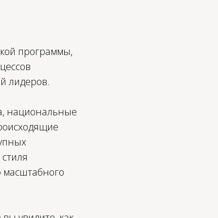
ской программы,
цессов
й лидеров.
ва, национальные
происходящие
упных
 стиля
 масштабного
 вы увидите, как