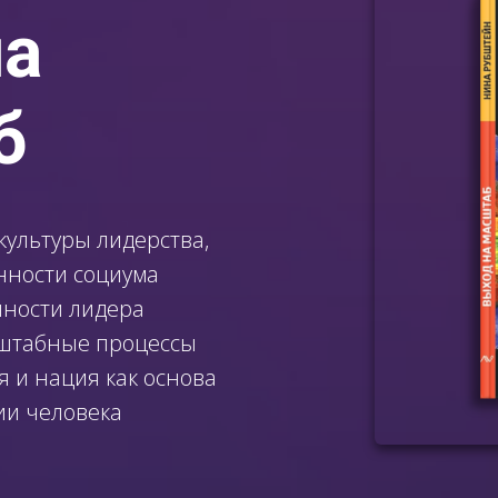
на
б
культуры лидерства,
ности социума
ности лидера
сштабные процессы
я и нация как основа
ии человека